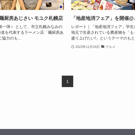
麺厨房あじさい モユク札幌店
「地産地消フェア」を開催@
＜第一弾＞ として、市立札幌みなみの
レポート｜「地産地消フェア」学生
海道を代表するラーメン店「麺厨房あ
地元で生産されている農産物を「も
協力のも...
盛り上げたい!」というテーマのもと札
2023年11月24日
グルメ
1