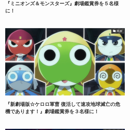
『ミニオンズ＆モンスターズ』劇場鑑賞券を５名様
に！
映画
『新劇場版☆ケロロ軍曹 復活して速攻地球滅亡の危
機であります！』劇場鑑賞券を３名様に！