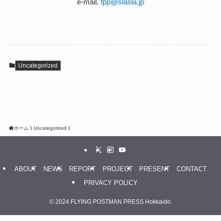
e-mail.
fpp@slasla.jp
Uncategorized
ホーム
Uncategorized
ABOUT
NEWS
REPORT
PROJECT
PRESENT
CONTACT
PRIVACY POLICY
©
2024 FLYING POSTMAN PRESS Hokkaido.