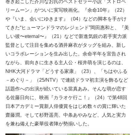
巻き起こした芥川なお氏のベストセラー小説「ストロベ
リームーン」がついに実写映画化。『余命10年』（22）
や『いま、会いにゆきます』（04）などの脚本を手がけ
てきた“ヒューマンドラマのレジェンド”岡田惠和と、『美
しい彼〜eternal〜』（21）などで新進気鋭の若手実力派
監督として注目を集める酒井麻衣がタッグを組み、新し
いコラボレーションを生み出した。余命半年を宣告され
ながら、前向きに生きる主人公・桜井萌を演じるのは、
NHK大河ドラマ「どうする家康」（23）、「ちはやふる
－めぐり－」（25/NTV）で連続ドラマ初主演を飾るなど
話題作への出演が続いている當真あみ。そんな萌が恋す
る佐藤日向に、映画『カラオケ行こ！』（24）で第48回
日本アカデミー賞新人俳優賞をはじめ数々の賞に輝いた
齋藤潤。そして杉野遥亮、中条あやみなど、人気と実力
を兼ね備えた豪華役者陣が勢揃いした。