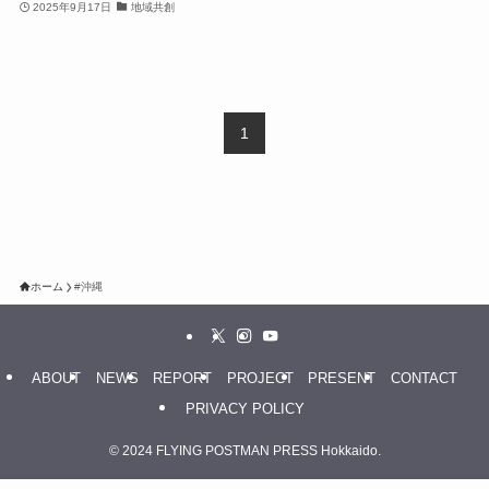
2025年9月17日
地域共創
1
ホーム
#沖縄
ABOUT
NEWS
REPORT
PROJECT
PRESENT
CONTACT
PRIVACY POLICY
©
2024 FLYING POSTMAN PRESS Hokkaido.